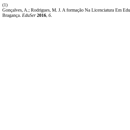
(1)
Gonçalves, A.; Rodrigues, M. J. A formação Na Licenciatura Em E
Bragança.
EduSer
2016
,
6
.