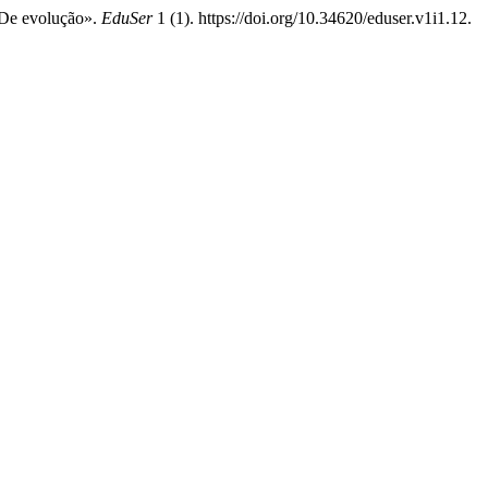
a De evolução».
EduSer
1 (1). https://doi.org/10.34620/eduser.v1i1.12.