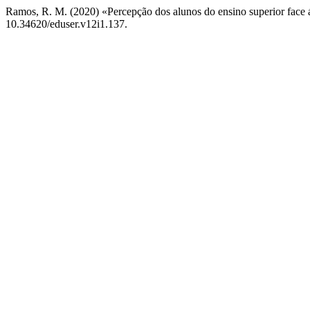
Ramos, R. M. (2020) «Percepção dos alunos do ensino superior face á
10.34620/eduser.v12i1.137.