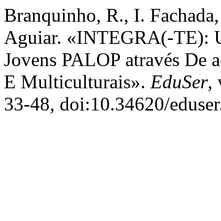
Branquinho, R., I. Fachada,
Aguiar. «INTEGRA(-TE): U
Jovens PALOP através De aç
E Multiculturais».
EduSer
,
33-48, doi:10.34620/eduser