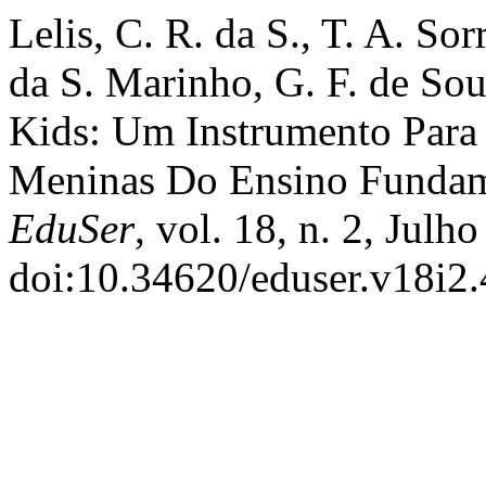
Lelis, C. R. da S., T. A. So
da S. Marinho, G. F. de So
Kids: Um Instrumento Para 
Meninas Do Ensino Fundam
EduSer
, vol. 18, n. 2, Julh
doi:10.34620/eduser.v18i2.