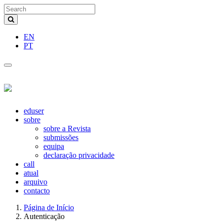
Navegação
Principal
Conteúdo
EN
principal
PT
Barra
Lateral
Toggle
navigation
eduser
sobre
sobre a Revista
submissões
equipa
declaração privacidade
call
atual
arquivo
contacto
Página de Início
Autenticação