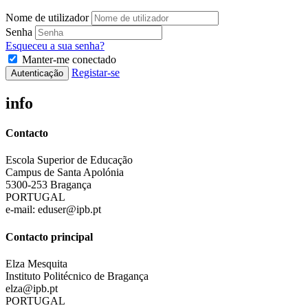
Nome de utilizador
Senha
Esqueceu a sua senha?
Manter-me conectado
Registar-se
Autenticação
info
Contacto
Escola Superior de Educação
Campus de Santa Apolónia
5300-253 Bragança
PORTUGAL
e-mail: eduser@ipb.pt
Contacto principal
Elza Mesquita
Instituto Politécnico de Bragança
elza@ipb.pt
PORTUGAL