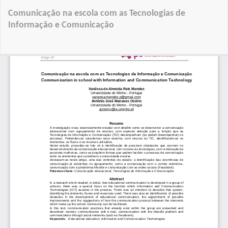
Voltar
Comunicação na escola com as Tecnologias de
a
Informação e Comunicação
Detalhes
do
Tra
Artigo
D
P