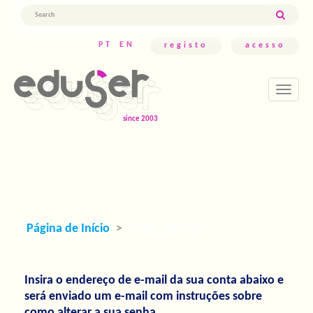
Navegação
Principal
Conteúdo
PT
EN
registo
acesso
principal
Barra
Lateral
Toggle
navigati
Página de Início
Autenticação
Insira o endereço de e-mail da sua conta abaixo e
será enviado um e-mail com instruções sobre
como alterar a sua senha.