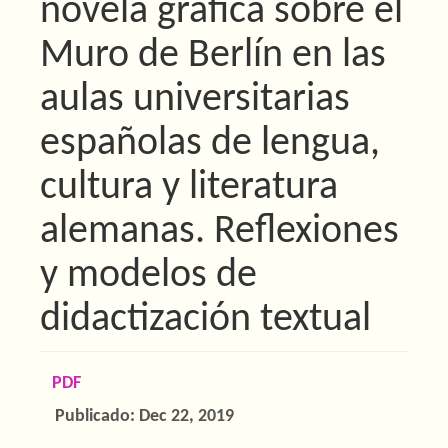
novela gráfica sobre el
Muro de Berlín en las
aulas universitarias
españolas de lengua,
cultura y literatura
alemanas. Reflexiones
y modelos de
didactización textual
Barra
PDF
lateral
Publicado:
Dec 22, 2019