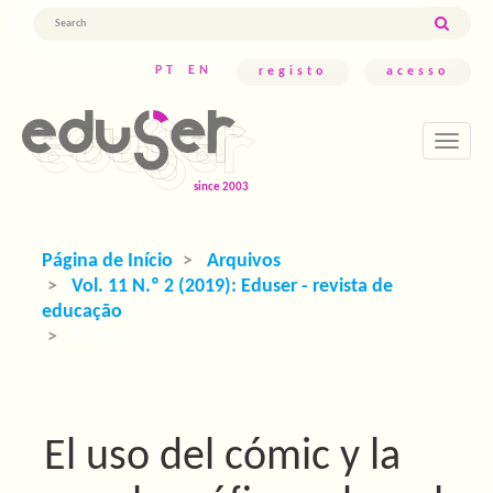
Navegação
Principal
Conteúdo
PT
EN
registo
acesso
principal
Barra
Lateral
Toggle
navigati
Página de Início
Arquivos
Vol. 11 N.º 2 (2019): Eduser - revista de
educação
Artigos
El uso del cómic y la