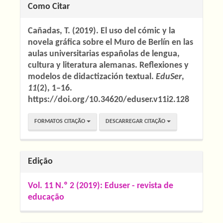
Detalhes
Como Citar
do
Cañadas, T. (2019). El uso del cómic y la
artigo
novela gráfica sobre el Muro de Berlín en las
aulas universitarias españolas de lengua,
cultura y literatura alemanas. Reflexiones y
modelos de didactización textual.
EduSer
,
11
(2), 1–16.
https://doi.org/10.34620/eduser.v11i2.128
FORMATOS CITAÇÃO
DESCARREGAR CITAÇÃO
Edição
Vol. 11 N.º 2 (2019): Eduser - revista de
educação